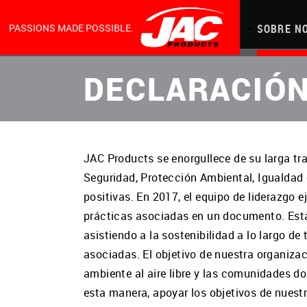
MAIN
Skip
to
main
content
NAVIGATION
PASSIONS MADE POSSIBLE.
PRODUCTOS
CAPACIDADES
SEDE
SOBRE N
DECLARACIÓN
JAC Products se enorgullece de su larga tr
Seguridad, Protección Ambiental, Igualdad
positivas. En 2017, el equipo de liderazgo 
prácticas asociadas en un documento. Esta 
asistiendo a la sostenibilidad a lo largo 
asociadas. El objetivo de nuestra organiza
ambiente al aire libre y las comunidades 
esta manera, apoyar los objetivos de nuest