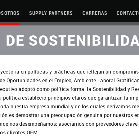
OSOTROS
SUPPLY PARTNERS
CARRERAS
CONTACT
 DE SOSTENIBILID
ayectoria en políticas y prácticas que reflejan un compromi
 de Oportunidades en el Empleo, Ambiente Laboral Gratific
ejecutivo adoptó como política formal la Sostenibilidad y R
política estableció principios claros que garantizan la im
de toda nuestra empresa mundial y de los cuales derivamos m
ción es demostrar una preocupación genuina por nuestros em
donde nos desempeñamos; asociarnos con proveedores clave 
ros clientes OEM.