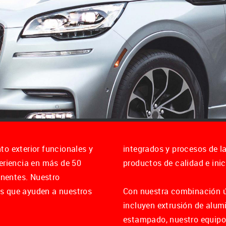
o exterior funcionales y
integrados y procesos de 
eriencia en más de 50
productos de calidad e ini
inentes. Nuestro
s que ayuden a nuestros
Con nuestra combinación ú
incluyen extrusión de alumi
estampado, nuestro equipo 