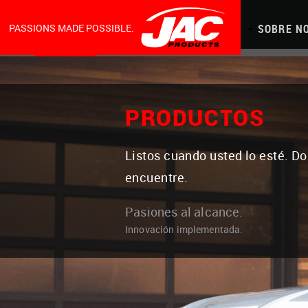
MAIN
Skip
to
main
content
NAVIGATION
PASSIONS MADE POSSIBLE.
PRODUCTOS
CAPACIDADES
SEDE
SOBRE N
PRODUCTOS
Listos cuando usted lo esté. D
encuentre.
Pasiones al alcance.
Innovación implementada.